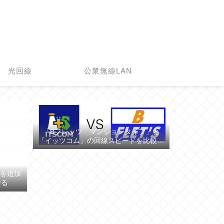
光回線
公衆無線LAN
「Bフレッツ マンションタイプ」と
「イッツコム」の回線スピードを比較し
てみた
の顔を追加
せる