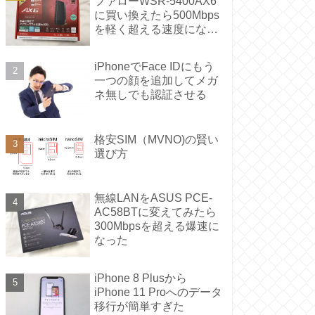
ファローWSR-5400AX6
に買い換えたら500Mbps
を軽く超える速度になっ
た
iPhoneでFace IDにもう
一つの顔を追加してメガ
ネ無しでも認証させる
格安SIM（MVNO)の賢い
選び方
無線LANをASUS PCE-
AC58BTに変えてみたら
300Mbpsを超える爆速に
なった
iPhone 8 Plusから
iPhone 11 Proへのデータ
移行が簡単すぎた