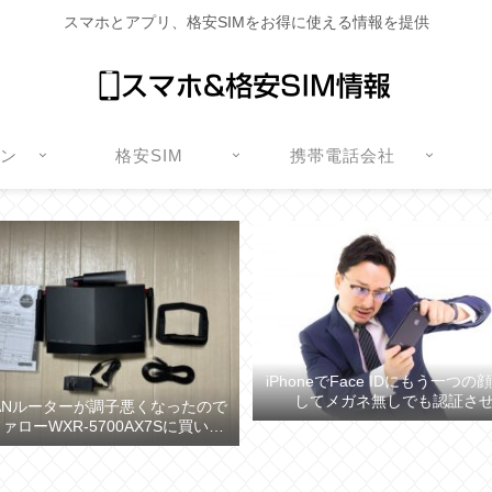
スマホとアプリ、格安SIMをお得に使える情報を提供
ォン
格安SIM
携帯電話会社
iPhoneでFace IDにもう一つ
してメガネ無しでも認証さ
ANルーターが調子悪くなったので
ァローWXR-5700AX7Sに買い換
えた