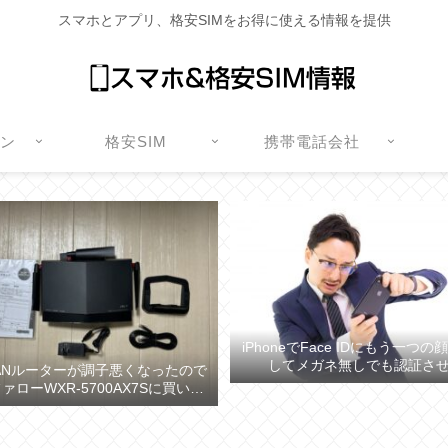
スマホとアプリ、格安SIMをお得に使える情報を提供
ォン
格安SIM
携帯電話会社
iPhoneでFace IDにもう一つ
してメガネ無しでも認証さ
ANルーターが調子悪くなったので
ァローWXR-5700AX7Sに買い換
えた