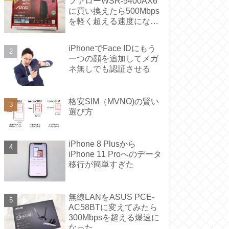
ファローWSR-5400AX6
に買い換えたら500Mbps
を軽く超える速度になっ
た
iPhoneでFace IDにもう
一つの顔を追加してメガ
ネ無しでも認証させる
格安SIM（MVNO)の賢い
選び方
iPhone 8 Plusから
iPhone 11 Proへのデータ
移行が簡単すぎた
無線LANをASUS PCE-
AC58BTに変えてみたら
300Mbpsを超える爆速に
なった