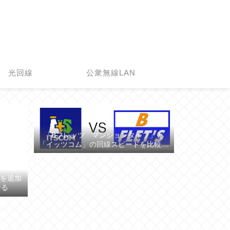
光回線
公衆無線LAN
「Bフレッツ マンションタイプ」と
「イッツコム」の回線スピードを比較し
てみた
の顔を追加
せる