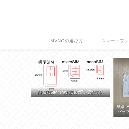
MVNOの選び方
スマートフ
格安SIM（MVNO)の賢い選び方
無線L
バッフ