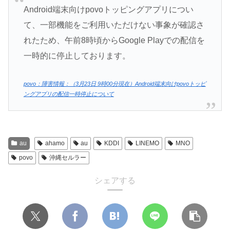
Android端末向けpovoトッピングアプリについ
て、一部機能をご利用いただけない事象が確認さ
れたため、午前8時頃からGoogle Playでの配信を
一時的に停止しております。
povo：障害情報：（3月23日 9時00分現在）Android端末向けpovoトッピ
ングアプリの配信一時停止について
au
ahamo
au
KDDI
LINEMO
MNO
povo
沖縄セルラー
シェアする