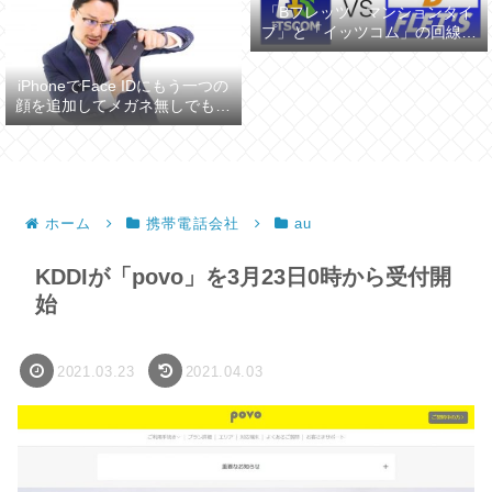
「Bフレッツ マンションタイ
プ」と「イッツコム」の回線ス
ピードを比較してみた
iPhoneでFace IDにもう一つの
顔を追加してメガネ無しでも認
証させる
ホーム
携帯電話会社
au
KDDIが「povo」を3月23日0時から受付開
始
2021.03.23
2021.04.03