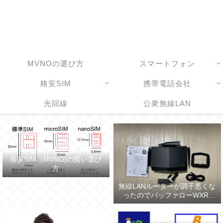
MVNOの選び方
スマートフォン
格安SIM
携帯電話会社
光回線
公衆無線LAN
格安SIM（MVNO)の賢い選び
方
無線LANルーターが調子悪くな
ったのでバッファローWXR-
5700AX7Sに買い換えた