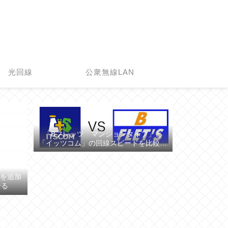
光回線
公衆無線LAN
「Bフレッツ マンションタイプ」と
「イッツコム」の回線スピードを比較し
てみた
の顔を追加
せる