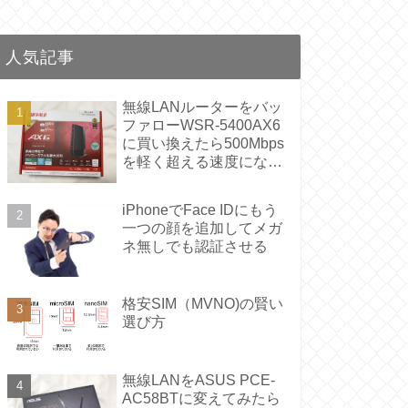
人気記事
無線LANルーターをバッ
ファローWSR-5400AX6
に買い換えたら500Mbps
を軽く超える速度になっ
た
iPhoneでFace IDにもう
一つの顔を追加してメガ
ネ無しでも認証させる
格安SIM（MVNO)の賢い
選び方
無線LANをASUS PCE-
AC58BTに変えてみたら