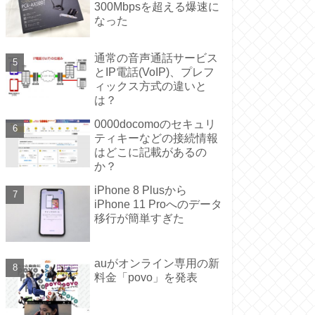
300Mbpsを超える爆速に
なった
通常の音声通話サービス
とIP電話(VoIP)、プレフ
ィックス方式の違いと
は？
0000docomoのセキュリ
ティキーなどの接続情報
はどこに記載があるの
か？
iPhone 8 Plusから
iPhone 11 Proへのデータ
移行が簡単すぎた
auがオンライン専用の新
料金「povo」を発表