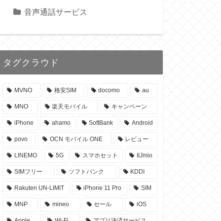
音声通話サービス
タグクラウド
MVNO
格安SIM
docomo
au
MNO
楽天モバイル
キャンペーン
iPhone
ahamo
SoftBank
Android
povo
OCN モバイル ONE
レビュー
LINEMO
5G
スマホセット
IIJmio
SIMフリー
ソフトバンク
KDDI
Rakuten UN-LIMIT
iPhone 11 Pro
SIM
MNP
mineo
セール
iOS
Apple
Wi-Fi
アプリ決済サービス