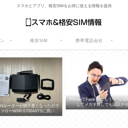
スマホとアプリ、格安SIMをお得に使える情報を提供
ォン
格安SIM
携帯電話会社
iPhoneでFace IDにもう一つ
してメガネ無しでも認証さ
ANルーターが調子悪くなったので
ァローWXR-5700AX7Sに買い換
えた