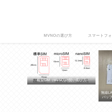
MVNOの選び方
スマートフ
格安SIM（MVNO)の賢い選び方
無線L
バッフ