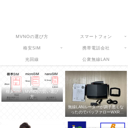
MVNOの選び方
スマートフォン
格安SIM
携帯電話会社
光回線
公衆無線LAN
格安SIM（MVNO)の賢い選び
方
無線LANルーターが調子悪くな
ったのでバッファローWXR-
5700AX7Sに買い換えた