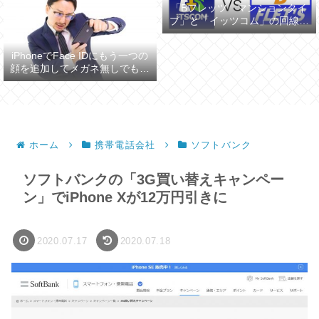
「Bフレッツ マンションタイ
プ」と「イッツコム」の回線ス
ピードを比較してみた
iPhoneでFace IDにもう一つの
顔を追加してメガネ無しでも認
証させる
ホーム
携帯電話会社
ソフトバンク
ソフトバンクの「3G買い替えキャンペー
ン」でiPhone Xが12万円引きに
2020.07.17
2020.07.18