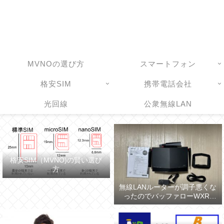
MVNOの選び方
スマートフォン
格安SIM
携帯電話会社
光回線
公衆無線LAN
格安SIM（MVNO)の賢い選び
方
無線LANルーターが調子悪くな
ったのでバッファローWXR-
5700AX7Sに買い換えた