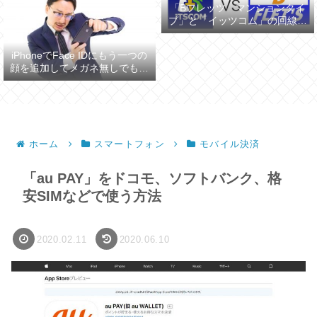
「Bフレッツ マンションタイ
プ」と「イッツコム」の回線ス
ピードを比較してみた
iPhoneでFace IDにもう一つの
顔を追加してメガネ無しでも認
証させる
ホーム
スマートフォン
モバイル決済
「au PAY」をドコモ、ソフトバンク、格
安SIMなどで使う方法
2020.02.11
2020.06.10