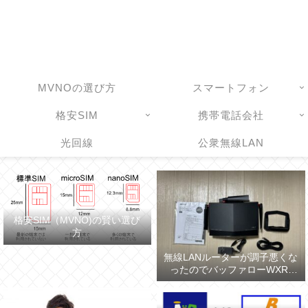
MVNOの選び方
スマートフォン
格安SIM
携帯電話会社
光回線
公衆無線LAN
格安SIM（MVNO)の賢い選び
方
無線LANルーターが調子悪くな
ったのでバッファローWXR-
5700AX7Sに買い換えた