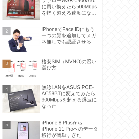
ファローWSR-5400AX6
に買い換えたら500Mbps
を軽く超える速度になっ
た
iPhoneでFace IDにもう
一つの顔を追加してメガ
ネ無しでも認証させる
格安SIM（MVNO)の賢い
選び方
無線LANをASUS PCE-
AC58BTに変えてみたら
300Mbpsを超える爆速に
なった
iPhone 8 Plusから
iPhone 11 Proへのデータ
移行が簡単すぎた