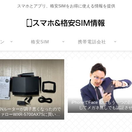
スマホとアプリ、格安SIMをお得に使える情報を提供
ォン
格安SIM
携帯電話会社
iPhoneでFace IDにもう一つ
してメガネ無しでも認証さ
ANルーターが調子悪くなったので
ァローWXR-5700AX7Sに買い換
えた