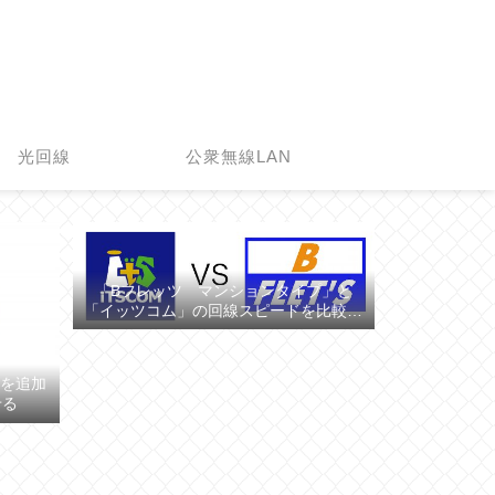
光回線
公衆無線LAN
「Bフレッツ マンションタイプ」と
「イッツコム」の回線スピードを比較し
てみた
の顔を追加
せる