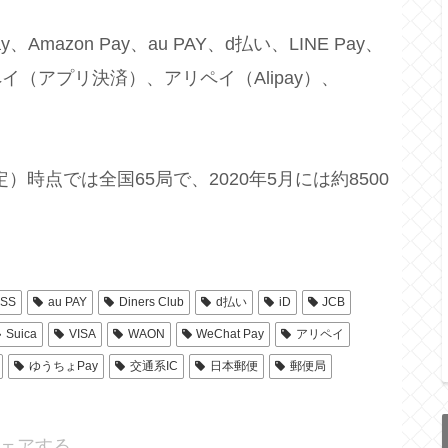
mazon Pay、au PAY、d払い、LINE Pay、
楽天ペイ（アプリ決済）、アリペイ（Alipay）、
）時点では全国65局で、2020年5月には約8500
ESS
au PAY
Diners Club
d払い
iD
JCB
Suica
VISA
WAON
WeChat Pay
アリペイ
ゆうちょPay
交通系IC
日本郵便
郵便局
ェアする