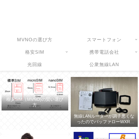
MVNOの選び方
スマートフォン
格安SIM
携帯電話会社
光回線
公衆無線LAN
格安SIM（MVNO)の賢い選び
方
無線LANルーターが調子悪くな
ったのでバッファローWXR-
5700AX7Sに買い換えた