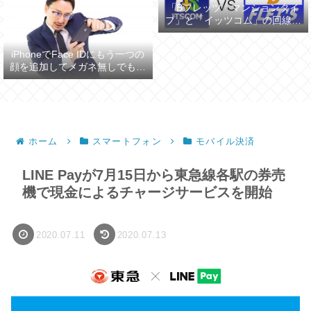
「Bフレッツ マンションタイ
プ」と「イッツコム」の回線ス
ピードを比較してみた
iPhoneでFace IDにもう一つの
顔を追加してメガネ無しでも認
証させる
ホーム
スマートフォン
モバイル決済
LINE Payが7月15日から東急線各駅の券売
機で現金によるチャージサービスを開始
2020.07.11
2020.07.13