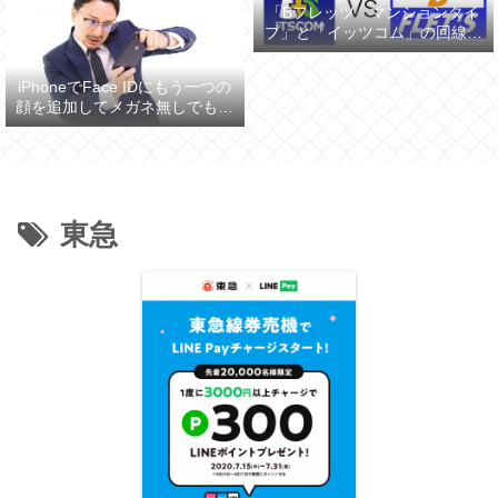
「Bフレッツ マンションタイ
プ」と「イッツコム」の回線ス
ピードを比較してみた
iPhoneでFace IDにもう一つの
顔を追加してメガネ無しでも認
証させる
東急