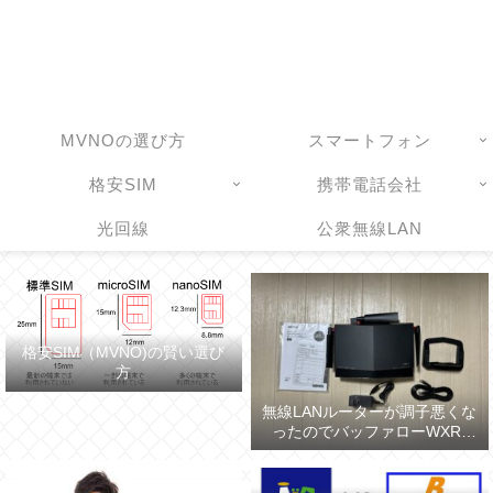
MVNOの選び方
スマートフォン
格安SIM
携帯電話会社
光回線
公衆無線LAN
格安SIM（MVNO)の賢い選び
方
無線LANルーターが調子悪くな
ったのでバッファローWXR-
5700AX7Sに買い換えた