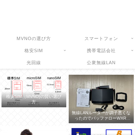
MVNOの選び方
スマートフォン
格安SIM
携帯電話会社
光回線
公衆無線LAN
格安SIM（MVNO)の賢い選び
方
無線LANルーターが調子悪くな
ったのでバッファローWXR-
5700AX7Sに買い換えた