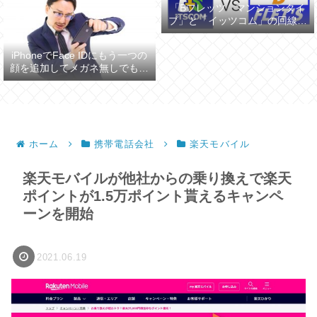
「Bフレッツ マンションタイ
プ」と「イッツコム」の回線ス
ピードを比較してみた
iPhoneでFace IDにもう一つの
顔を追加してメガネ無しでも認
証させる
ホーム
携帯電話会社
楽天モバイル
楽天モバイルが他社からの乗り換えで楽天
ポイントが1.5万ポイント貰えるキャンペ
ーンを開始
2021.06.19